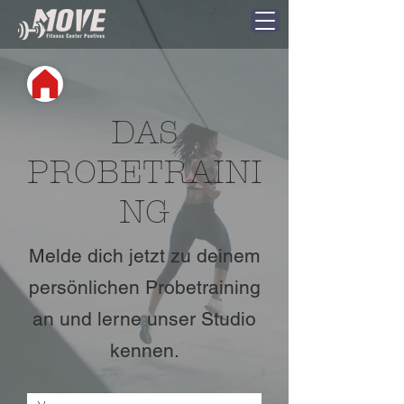
DAS
PROBETRAINI
NG
Melde dich jetzt zu deinem
persönlichen Probetraining
an und lerne unser Studio
kennen.